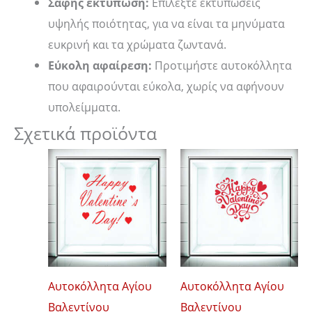
Σαφής εκτύπωση:
Επιλέξτε εκτυπώσεις
υψηλής ποιότητας, για να είναι τα μηνύματα
ευκρινή και τα χρώματα ζωντανά.
Εύκολη αφαίρεση:
Προτιμήστε αυτοκόλλητα
που αφαιρούνται εύκολα, χωρίς να αφήνουν
υπολείμματα.
Σχετικά προϊόντα
Price
Price
Αυτό
Αυτό
range:
range:
το
το
12,00 €
12,00 €
through
through
προϊόν
προϊόν
16,00 €
16,00 €
έχει
έχει
πολλαπλές
πολλαπλές
παραλλαγές.
παραλλαγές
Οι
Οι
Αυτοκόλλητα Αγίου
Αυτοκόλλητα Αγίου
επιλογές
επιλογές
Βαλεντίνου
Βαλεντίνου