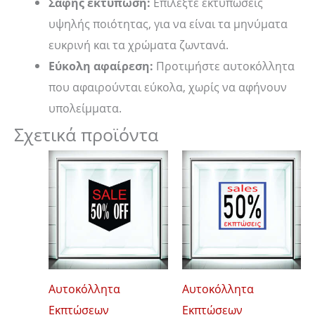
Σαφής εκτύπωση:
Επιλέξτε εκτυπώσεις
υψηλής ποιότητας, για να είναι τα μηνύματα
ευκρινή και τα χρώματα ζωντανά.
Εύκολη αφαίρεση:
Προτιμήστε αυτοκόλλητα
που αφαιρούνται εύκολα, χωρίς να αφήνουν
υπολείμματα.
Σχετικά προϊόντα
Price
Price
Αυτό
Αυτό
range:
range:
το
το
12,00 €
12,00 €
through
through
προϊόν
προϊόν
18,00 €
18,00 €
έχει
έχει
πολλαπλές
πολλαπλές
παραλλαγές.
παραλλαγές
Οι
Οι
Αυτοκόλλητα
Αυτοκόλλητα
επιλογές
επιλογές
Εκπτώσεων
Εκπτώσεων