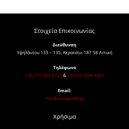
στη
στη
σελίδα
σελίδα
του
του
προϊόντος
προϊόντος
Στοιχεία Επικοινωνίας
Διεύθυνση
Υψηλάντου 133 – 135, Κερατσίνι 187 58 Αττική
Τηλέφωνο
+30 211 013 5723
&
+30 69 7496 4471
Email:
info@stampesdtf.gr
Χρήσιμα