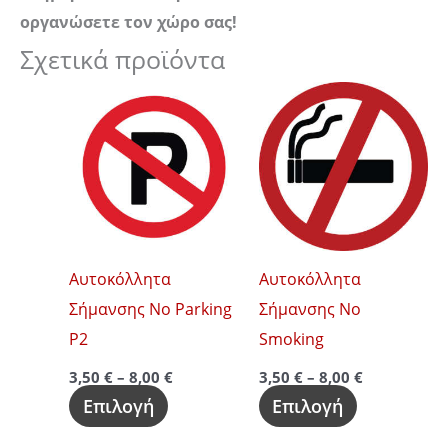
οργανώσετε τον χώρο σας!
Σχετικά προϊόντα
Price
Price
Αυτό
Αυτό
range:
range:
το
το
3,50 €
3,50 €
through
through
προϊόν
προϊόν
8,00 €
8,00 €
έχει
έχει
πολλαπλές
πολλαπλές
παραλλαγές.
παραλλαγές
Οι
Οι
Αυτοκόλλητα
Αυτοκόλλητα
επιλογές
επιλογές
Σήμανσης No Parking
Σήμανσης No
μπορούν
μπορούν
P2
Smoking
να
να
3,50
€
–
8,00
€
3,50
€
–
8,00
€
επιλεγούν
επιλεγούν
Επιλογή
Επιλογή
στη
στη