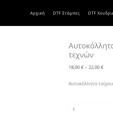
Αυτοκόλλητα
Pric
τοίχου
rang
Αρχική
DTF Στάμπες
DTF Χονδρι
Πολεμικών
18,0
τεχνών
thr
ποσότητα
22,0
Αυτοκόλλητ
τεχνών
18,00
€
–
22,00
€
Αυτοκόλλητα τοίχου