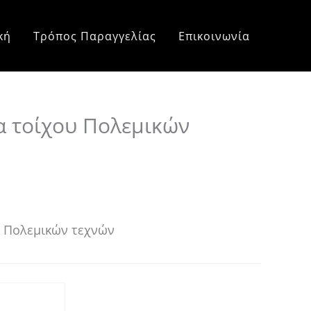
e
e:
κή
Τρόπος Παραγγελίας
Επικοινωνία
0 €
ough
0 €
α τοίχου Πολεμικών
 Πολεμικών τεχνών