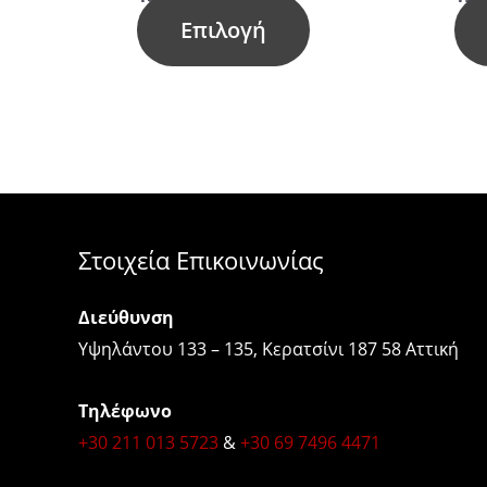
Επιλογή
σελίδα
του
προϊόντος
Στοιχεία Επικοινωνίας
Διεύθυνση
Υψηλάντου 133 – 135, Κερατσίνι 187 58 Αττική
Τηλέφωνο
+30 211 013 5723
&
+30 69 7496 4471