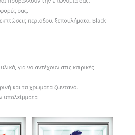
και προβάλλουν την επωνυμία σας.
σφορές σας.
εκπτώσεις περιόδου, ξεπουλήματα, Black
λικά, για να αντέχουν στις καιρικές
κρινή και τα χρώματα ζωντανά.
ν υπολείμματα
Price
τό
Αυτό
range:
το
14,00 €