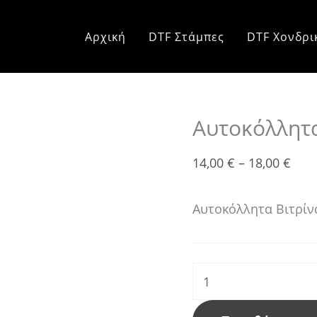
Αυτοκόλλητα
Pric
Βιτρίνας
rang
Αρχική
DTF Στάμπες
DTF Χονδρι
Αποκριάτικα
14,0
ποσότητα
thr
18,0
Αυτοκόλλητα
14,00
€
–
18,00
€
Αυτοκόλλητα Βιτρίν