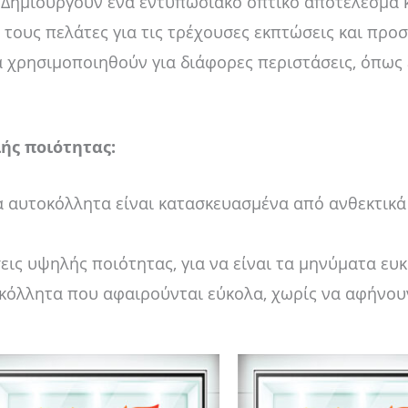
Δημιουργούν ένα εντυπωσιακό οπτικό αποτέλεσμα 
ους πελάτες για τις τρέχουσες εκπτώσεις και προ
χρησιμοποιηθούν για διάφορες περιστάσεις, όπως 
ής ποιότητας:
 αυτοκόλλητα είναι κατασκευασμένα από ανθεκτικά υ
ις υψηλής ποιότητας, για να είναι τα μηνύματα ευ
κόλλητα που αφαιρούνται εύκολα, χωρίς να αφήνου
Price
Price
Αυτό
Αυ
range:
range:
το
το
14,00 €
14,00 €