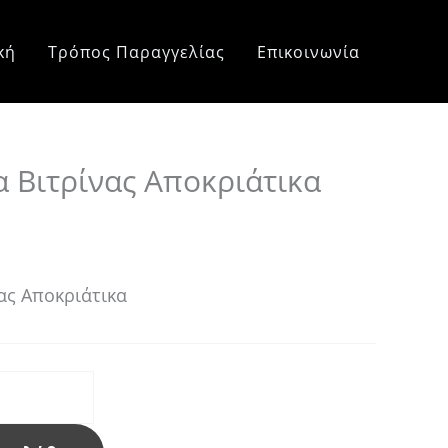
e
e:
κή
Τρόπος Παραγγελίας
Επικοινωνία
0 €
ough
0 €
 Βιτρίνας Αποκριάτικα
ας Αποκριάτικα