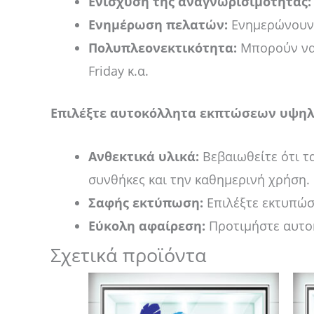
Ενίσχυση της αναγνωρισιμότητας:
Ενημέρωση πελατών:
Ενημερώνουν τ
Πολυπλεονεκτικότητα:
Μπορούν να 
Friday κ.α.
Επιλέξτε αυτοκόλλητα εκπτώσεων υψηλ
Ανθεκτικά υλικά:
Βεβαιωθείτε ότι τα
συνθήκες και την καθημερινή χρήση.
Σαφής εκτύπωση:
Επιλέξτε εκτυπώσε
Εύκολη αφαίρεση:
Προτιμήστε αυτο
Σχετικά προϊόντα
Price
Αυτό
range:
το
14,00 €