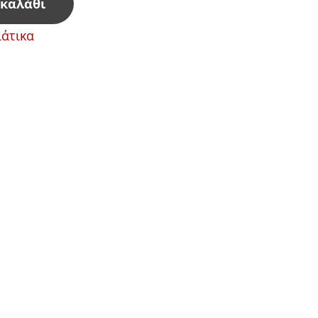
 καλάθι
άτικα