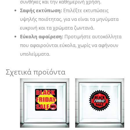
συνθήκες και την καθημερινή χρήση.
Σαφής εκτύπωση:
Επιλέξτε εκτυπώσεις
υψηλής ποιότητας, για να είναι τα μηνύματα
ευκρινή και τα χρώματα ζωντανά.
Εύκολη αφαίρεση:
Προτιμήστε αυτοκόλλητα
που αφαιρούνται εύκολα, χωρίς να αφήνουν
υπολείμματα.
Σχετικά προϊόντα
Price
Price
Αυτό
Αυτό
range:
range:
το
το
14,00 €
14,00 €
through
through
προϊόν
προϊόν
18,00 €
18,00 €
έχει
έχει
πολλαπλές
πολλαπλές
παραλλαγές.
παραλλαγές