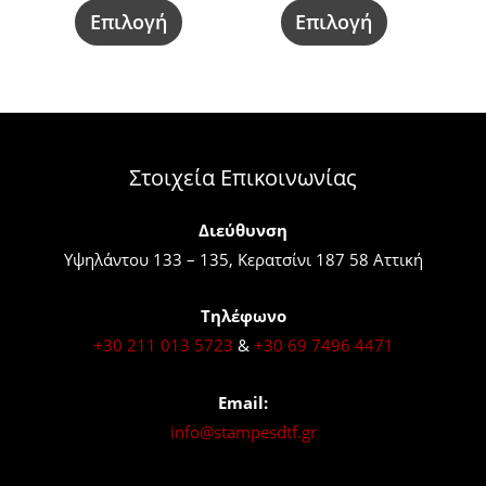
να
να
Επιλογή
Επιλογή
επιλεγούν
επιλεγούν
στη
στη
σελίδα
σελίδα
του
του
προϊόντος
προϊόντος
Στοιχεία Επικοινωνίας
Διεύθυνση
Υψηλάντου 133 – 135, Κερατσίνι 187 58 Αττική
Τηλέφωνο
+30 211 013 5723
&
+30 69 7496 4471
Email:
info@stampesdtf.gr