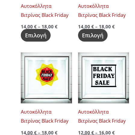
Οι
Οι
Αυτοκόλλητα
Αυτοκόλλητα
επιλογές
επιλογές
Βιτρίνας Black Friday
Βιτρίνας Black Friday
μπορούν
μπορούν
14,00
€
–
18,00
€
14,00
€
–
18,00
€
να
να
Επιλογή
Επιλογή
επιλεγούν
επιλεγούν
στη
στη
Price
Price
Αυτό
Αυτό
σελίδα
σελίδα
range:
range:
το
το
14,00 €
12,00 €
του
του
through
through
προϊόν
προϊόν
προϊόντος
προϊόντος
18,00 €
16,00 €
έχει
έχει
πολλαπλές
πολλαπλές
παραλλαγές.
παραλλαγές
Οι
Οι
Αυτοκόλλητα
Αυτοκόλλητα
επιλογές
επιλογές
Βιτρίνας Black Friday
Βιτρίνας Black Friday
μπορούν
μπορούν
14,00
€
–
18,00
€
12,00
€
–
16,00
€