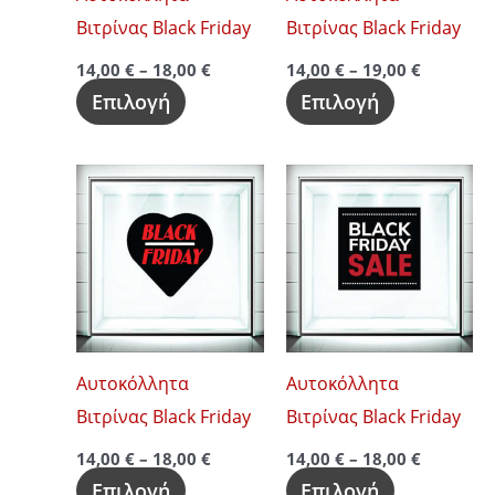
επιλογές
επιλογές
Βιτρίνας Black Friday
Βιτρίνας Black Friday
μπορούν
μπορούν
14,00
€
–
18,00
€
14,00
€
–
19,00
€
να
να
Επιλογή
Επιλογή
επιλεγούν
επιλεγούν
στη
στη
Price
Price
Αυτό
Αυτό
σελίδα
σελίδα
range:
range:
το
το
14,00 €
14,00 €
του
του
through
through
προϊόν
προϊόν
προϊόντος
προϊόντος
18,00 €
18,00 €
έχει
έχει
πολλαπλές
πολλαπλές
παραλλαγές.
παραλλαγές
Οι
Οι
Αυτοκόλλητα
Αυτοκόλλητα
επιλογές
επιλογές
Βιτρίνας Black Friday
Βιτρίνας Black Friday
μπορούν
μπορούν
14,00
€
–
18,00
€
14,00
€
–
18,00
€
να
να
Επιλογή
Επιλογή