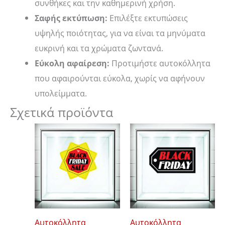
συνθήκες και την καθημερινή χρήση.
Σαφής εκτύπωση:
Επιλέξτε εκτυπώσεις
υψηλής ποιότητας, για να είναι τα μηνύματα
ευκρινή και τα χρώματα ζωντανά.
Εύκολη αφαίρεση:
Προτιμήστε αυτοκόλλητα
που αφαιρούνται εύκολα, χωρίς να αφήνουν
υπολείμματα.
Σχετικά προϊόντα
Price
Price
Αυτό
Αυτό
range:
range:
το
το
14,00 €
14,00 €
through
through
προϊόν
προϊόν
18,00 €
19,00 €
έχει
έχει
πολλαπλές
πολλαπλές
παραλλαγές.
παραλλαγές
Οι
Οι
Αυτοκόλλητα
Αυτοκόλλητα