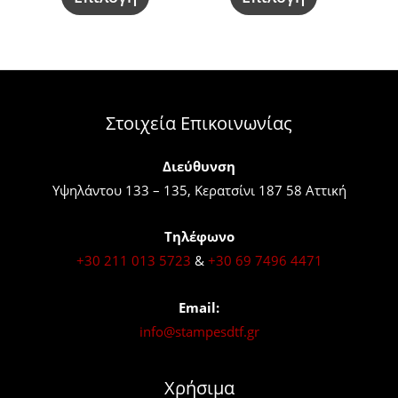
επιλεγούν
επιλεγούν
στη
στη
σελίδα
σελίδα
του
του
προϊόντος
προϊόντος
Στοιχεία Επικοινωνίας
Διεύθυνση
Υψηλάντου 133 – 135, Κερατσίνι 187 58 Αττική
Τηλέφωνο
+30 211 013 5723
&
+30 69 7496 4471
Email:
info@stampesdtf.gr
Χρήσιμα