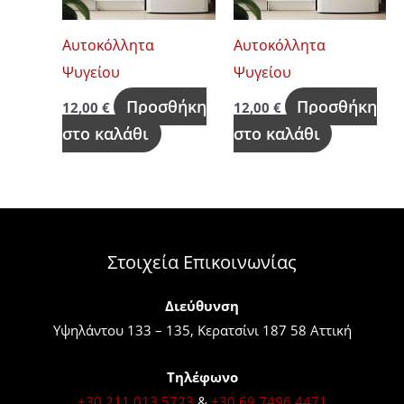
Αυτοκόλλητα
Αυτοκόλλητα
Ψυγείου
Ψυγείου
Προσθήκη
Προσθήκη
12,00
€
12,00
€
στο καλάθι
στο καλάθι
Στοιχεία Επικοινωνίας
Διεύθυνση
Υψηλάντου 133 – 135, Κερατσίνι 187 58 Αττική
Τηλέφωνο
+30 211 013 5723
&
+30 69 7496 4471