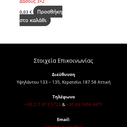
Δάσους 3×2
Προσθήκη
0,03
€
στο καλάθι
Στοιχεία Επικοινωνίας
Διεύθυνση
Υψηλάντου 133 – 135, Κερατσίνι 187 58 Αττική
Τηλέφωνο
+30 211 013 5723
&
+30 69 7496 4471
Email:
info@stampesdtf.gr