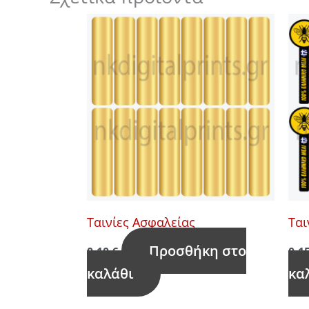
Ταινίες Ασφαλείας
Ται
Προσθήκη στο
0,10
€
0,1
καλάθι
κα