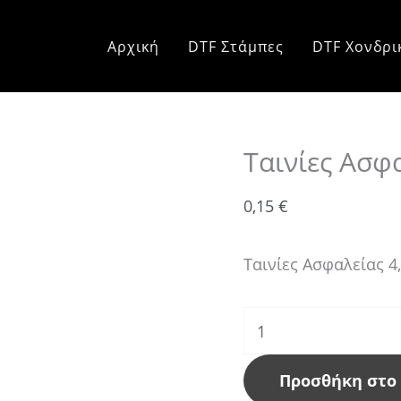
Ταινίες
Ασφαλείας
Αρχική
DTF Στάμπες
DTF Χονδρι
ποσότητα
Ταινίες Ασφ
0,15
€
Ταινίες Ασφαλείας 4
Προσθήκη στο