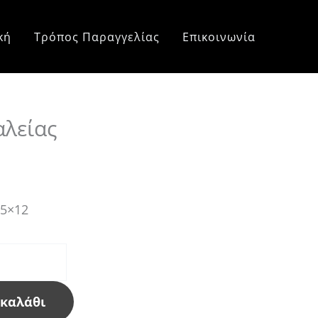
κή
Τρόπος Παραγγελίας
Επικοινωνία
αλείας
,5×12
 καλάθι