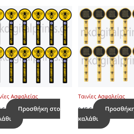
νίες Ασφαλείας
Ταινίες Ασφαλείας
Προσθήκη στο
Προσθήκη
5
€
0,15
€
λάθι
καλάθι