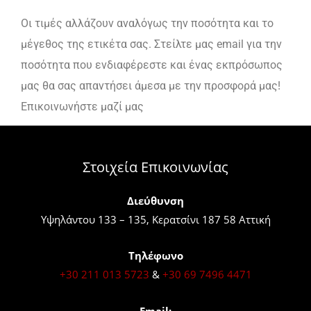
Οι τιμές αλλάζουν αναλόγως την ποσότητα και το
μέγεθος της ετικέτα σας. Στείλτε μας email για την
ποσότητα που ενδιαφέρεστε και ένας εκπρόσωπος
μας θα σας απαντήσει άμεσα με την προσφορά μας!
Επικοινωνήστε μαζί μας
Στοιχεία Επικοινωνίας
Διεύθυνση
Υψηλάντου 133 – 135, Κερατσίνι 187 58 Αττική
Τηλέφωνο
+30 211 013 5723
&
+30 69 7496 4471
Email: