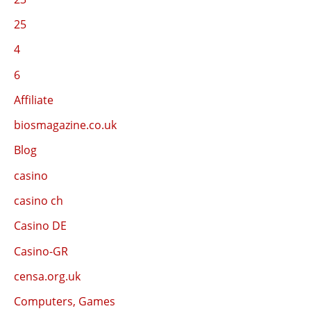
25
4
6
Affiliate
biosmagazine.co.uk
Blog
casino
casino ch
Casino DE
Casino-GR
censa.org.uk
Computers, Games