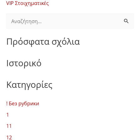
VIP Στοιχηματικές
Α
ν
Πρόσφατα σχόλια
α
ζ
Ιστορικό
ή
τ
η
Kατηγορίες
σ
η
! Без рубрики
γ
1
ι
11
α
12