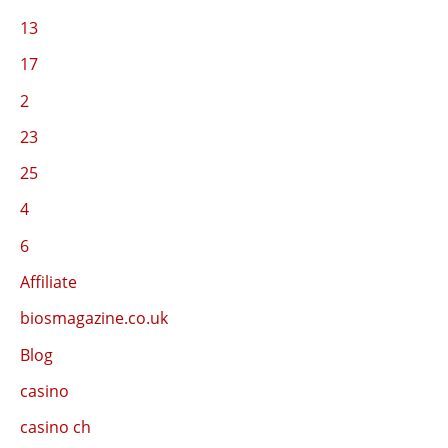
:
13
17
2
23
25
4
6
Affiliate
biosmagazine.co.uk
Blog
casino
casino ch