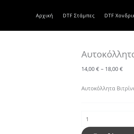
Αυτοκόλλητα
Pric
Βιτρίνας
rang
Αρχική
DTF Στάμπες
DTF Χονδρι
Αποκριάτικα
14,0
ποσότητα
thr
18,0
Αυτοκόλλητα
14,00
€
–
18,00
€
Αυτοκόλλητα Βιτρίν