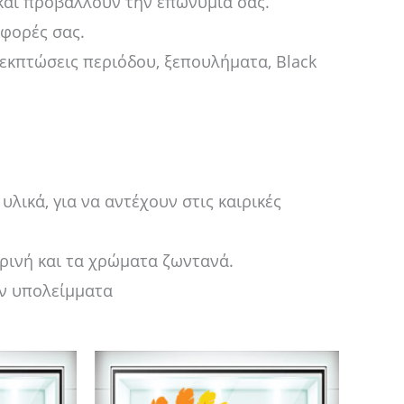
και προβάλλουν την επωνυμία σας.
σφορές σας.
εκπτώσεις περιόδου, ξεπουλήματα, Black
λικά, για να αντέχουν στις καιρικές
κρινή και τα χρώματα ζωντανά.
ν υπολείμματα
Price
τό
Αυτό
range:
το
14,00 €