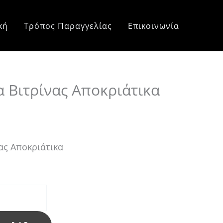
e
e:
κή
Τρόπος Παραγγελίας
Επικοινωνία
0 €
ough
0 €
 Βιτρίνας Αποκριάτικα
ας Αποκριάτικα