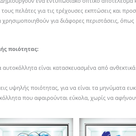
Δημιουργούν ένα εντυπωσιακό οπτικό αποτέλεσμα 
ους πελάτες για τις τρέχουσες εκπτώσεις και προ
χρησιμοποιηθούν για διάφορες περιστάσεις, όπως 
ής ποιότητας:
 αυτοκόλλητα είναι κατασκευασμένα από ανθεκτικά υ
ις υψηλής ποιότητας, για να είναι τα μηνύματα ευ
κόλλητα που αφαιρούνται εύκολα, χωρίς να αφήνου
Price
Price
Αυτό
Αυ
range:
range:
το
το
14,00 €
14,00 €