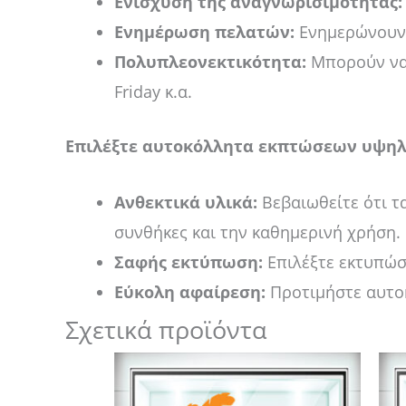
Ενίσχυση της αναγνωρισιμότητας:
Ενημέρωση πελατών:
Ενημερώνουν τ
Πολυπλεονεκτικότητα:
Μπορούν να 
Friday κ.α.
Επιλέξτε αυτοκόλλητα εκπτώσεων υψηλ
Ανθεκτικά υλικά:
Βεβαιωθείτε ότι τα
συνθήκες και την καθημερινή χρήση.
Σαφής εκτύπωση:
Επιλέξτε εκτυπώσε
Εύκολη αφαίρεση:
Προτιμήστε αυτο
Σχετικά προϊόντα
Price
Αυτό
range:
το
14,00 €