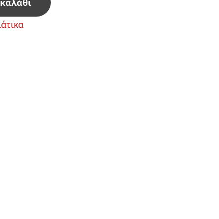
 καλάθι
άτικα