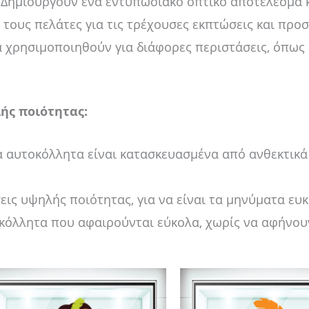
Δημιουργούν ένα εντυπωσιακό οπτικό αποτέλεσμα 
ους πελάτες για τις τρέχουσες εκπτώσεις και προ
χρησιμοποιηθούν για διάφορες περιστάσεις, όπως 
ής ποιότητας:
 αυτοκόλλητα είναι κατασκευασμένα από ανθεκτικά υ
ις υψηλής ποιότητας, για να είναι τα μηνύματα ευ
κόλλητα που αφαιρούνται εύκολα, χωρίς να αφήνου
Price
Price
Αυτό
Αυ
range:
range:
το
το
14,00 €
14,00 €