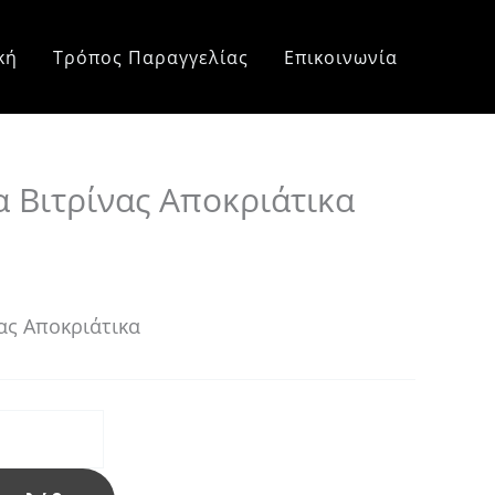
e
e:
κή
Τρόπος Παραγγελίας
Επικοινωνία
0 €
ough
0 €
 Βιτρίνας Αποκριάτικα
ας Αποκριάτικα