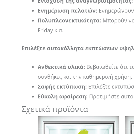
Ενίσχυση της αναγνωρισιμότητας:
Ενημέρωση πελατών:
Ενημερώνουν τ
Πολυπλεονεκτικότητα:
Μπορούν να 
Friday κ.α.
Επιλέξτε αυτοκόλλητα εκπτώσεων υψηλ
Ανθεκτικά υλικά:
Βεβαιωθείτε ότι τα
συνθήκες και την καθημερινή χρήση.
Σαφής εκτύπωση:
Επιλέξτε εκτυπώσε
Εύκολη αφαίρεση:
Προτιμήστε αυτο
Σχετικά προϊόντα
Price
Αυτό
range:
το
14,00 €