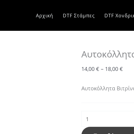
Αυτοκόλλητα
Pric
Βιτρίνας
rang
Αρχική
DTF Στάμπες
DTF Χονδρι
Αποκριάτικα
14,0
ποσότητα
thr
18,0
Αυτοκόλλητα
14,00
€
–
18,00
€
Αυτοκόλλητα Βιτρίν