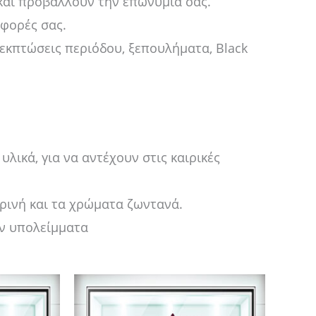
και προβάλλουν την επωνυμία σας.
σφορές σας.
εκπτώσεις περιόδου, ξεπουλήματα, Black
λικά, για να αντέχουν στις καιρικές
κρινή και τα χρώματα ζωντανά.
ν υπολείμματα
Price
τό
Αυτό
range:
το
14,00 €