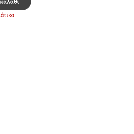
 καλάθι
άτικα