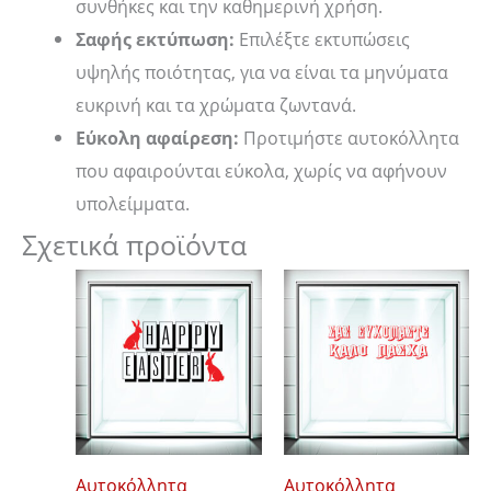
συνθήκες και την καθημερινή χρήση.
Σαφής εκτύπωση:
Επιλέξτε εκτυπώσεις
υψηλής ποιότητας, για να είναι τα μηνύματα
ευκρινή και τα χρώματα ζωντανά.
Εύκολη αφαίρεση:
Προτιμήστε αυτοκόλλητα
που αφαιρούνται εύκολα, χωρίς να αφήνουν
υπολείμματα.
Σχετικά προϊόντα
Price
Price
Αυτό
Αυτό
range:
range:
το
το
14,00 €
12,00 €
through
through
προϊόν
προϊόν
18,00 €
16,00 €
έχει
έχει
πολλαπλές
πολλαπλές
παραλλαγές.
παραλλαγές
Οι
Οι
Αυτοκόλλητα
Αυτοκόλλητα