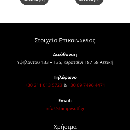
επιλεγούν
επιλεγούν
στη
στη
σελίδα
σελίδα
του
του
προϊόντος
προϊόντος
Στοιχεία Επικοινωνίας
Διεύθυνση
Υψηλάντου 133 – 135, Κερατσίνι 187 58 Αττική
Τηλέφωνο
+30 211 013 5723
&
+30 69 7496 4471
Email:
info@stampesdtf.gr
Χρήσιμα