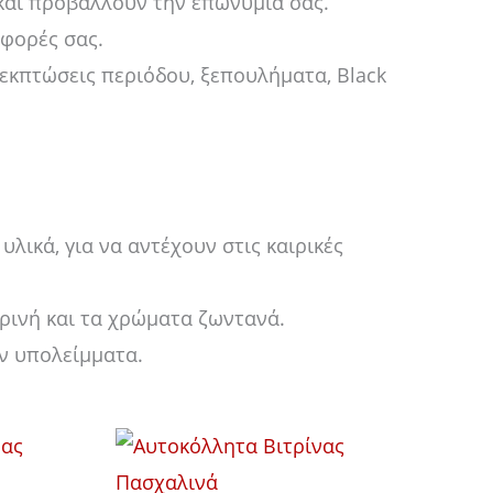
και προβάλλουν την επωνυμία σας.
σφορές σας.
εκπτώσεις περιόδου, ξεπουλήματα, Black
λικά, για να αντέχουν στις καιρικές
κρινή και τα χρώματα ζωντανά.
ν υπολείμματα.
Price
τό
Αυτό
range:
το
12,00 €