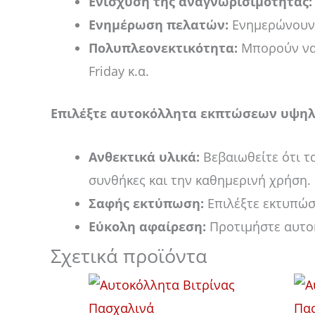
Ενίσχυση της αναγνωρισιμότητας:
Ενημέρωση πελατών:
Ενημερώνουν τ
Πολυπλεονεκτικότητα:
Μπορούν να 
Friday κ.α.
Επιλέξτε αυτοκόλλητα εκπτώσεων υψηλ
Ανθεκτικά υλικά:
Βεβαιωθείτε ότι τα
συνθήκες και την καθημερινή χρήση.
Σαφής εκτύπωση:
Επιλέξτε εκτυπώσε
Εύκολη αφαίρεση:
Προτιμήστε αυτοκ
Σχετικά προϊόντα
Price
Αυτό
range:
το
14,00 €