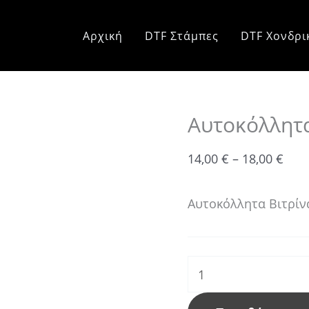
Αυτοκόλλητα
Pric
Βιτρίνας
rang
Αρχική
DTF Στάμπες
DTF Χονδρι
Πασχαλινά
14,0
ποσότητα
thr
18,0
Αυτοκόλλητα
14,00
€
–
18,00
€
Αυτοκόλλητα Βιτρίν