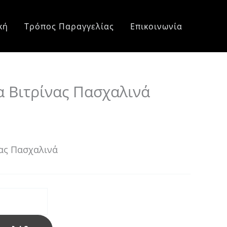
e
e:
κή
Τρόπος Παραγγελίας
Επικοινωνία
0 €
ough
0 €
 Βιτρίνας Πασχαλινά
ας Πασχαλινά