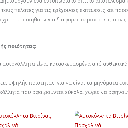
Δημιουργούν ένα εντυπωσιακό οπτικό αποτέλεσμα 
ους πελάτες για τις τρέχουσες εκπτώσεις και προ
χρησιμοποιηθούν για διάφορες περιστάσεις, όπως 
ής ποιότητας:
 αυτοκόλλητα είναι κατασκευασμένα από ανθεκτικά υ
ις υψηλής ποιότητας, για να είναι τα μηνύματα ευ
όλλητα που αφαιρούνται εύκολα, χωρίς να αφήνου
Price
Price
Αυτό
Αυ
range:
range:
το
το
12,00 €
14,00 €