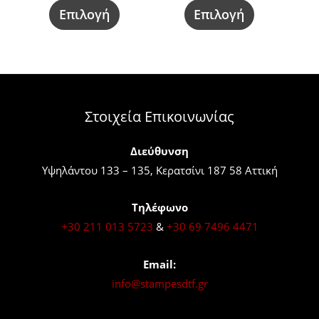
να
να
Επιλογή
Επιλογή
επιλεγούν
επιλεγούν
στη
στη
σελίδα
σελίδα
του
του
προϊόντος
προϊόντος
Στοιχεία Επικοινωνίας
Διεύθυνση
Υψηλάντου 133 – 135, Κερατσίνι 187 58 Αττική
Τηλέφωνο
+30 211 013 5723
&
+30 69 7496 4471
Email:
info@stampesdtf.gr