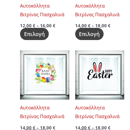
Οι
Οι
Αυτοκόλλητα
Αυτοκόλλητα
επιλογές
επιλογές
Βιτρίνας Πασχαλινά
Βιτρίνας Πασχαλινά
μπορούν
μπορούν
12,00
€
–
16,00
€
14,00
€
–
18,00
€
να
να
Επιλογή
Επιλογή
επιλεγούν
επιλεγούν
στη
στη
Price
Price
Αυτό
Αυτό
σελίδα
σελίδα
range:
range:
το
το
14,00 €
14,00 €
του
του
through
through
προϊόν
προϊόν
προϊόντος
προϊόντος
18,00 €
18,00 €
έχει
έχει
πολλαπλές
πολλαπλές
παραλλαγές.
παραλλαγές
Οι
Οι
Αυτοκόλλητα
Αυτοκόλλητα
επιλογές
επιλογές
Βιτρίνας Πασχαλινά
Βιτρίνας Πασχαλινά
μπορούν
μπορούν
14,00
€
–
18,00
€
14,00
€
–
18,00
€