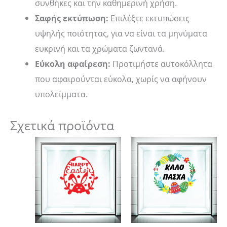
συνθήκες και την καθημερινή χρήση.
Σαφής εκτύπωση:
Επιλέξτε εκτυπώσεις
υψηλής ποιότητας, για να είναι τα μηνύματα
ευκρινή και τα χρώματα ζωντανά.
Εύκολη αφαίρεση:
Προτιμήστε αυτοκόλλητα
που αφαιρούνται εύκολα, χωρίς να αφήνουν
υπολείμματα.
Σχετικά προϊόντα
Price
Price
Αυτό
Αυτό
range:
range:
το
το
12,00 €
14,00 €
through
through
προϊόν
προϊόν
16,00 €
18,00 €
έχει
έχει
πολλαπλές
πολλαπλές
παραλλαγές.
παραλλαγές