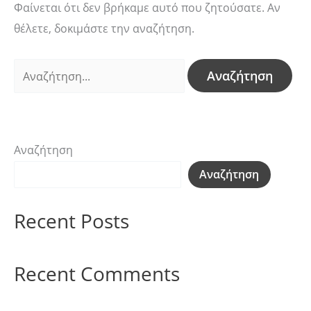
Φαίνεται ότι δεν βρήκαμε αυτό που ζητούσατε. Αν
θέλετε, δοκιμάστε την αναζήτηση.
Αναζήτηση
Αναζήτηση
Recent Posts
Recent Comments